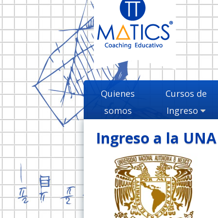
Ir
al
contenido
Quienes
Cursos de
somos
Ingreso
Ingreso a la UN